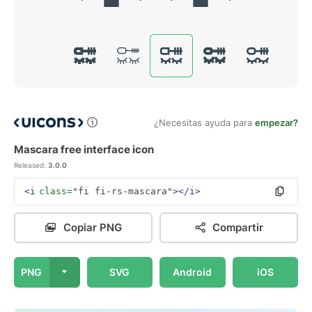
¿Necesitas ayuda para
empezar?
Mascara free interface icon
Released:
3.0.0
<i
class=
"fi fi-rs-mascara"
></i>
Copiar PNG
Compartir
PNG
SVG
Android
iOS