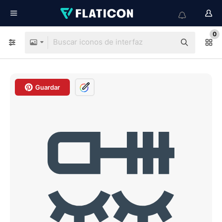
0
Guardar