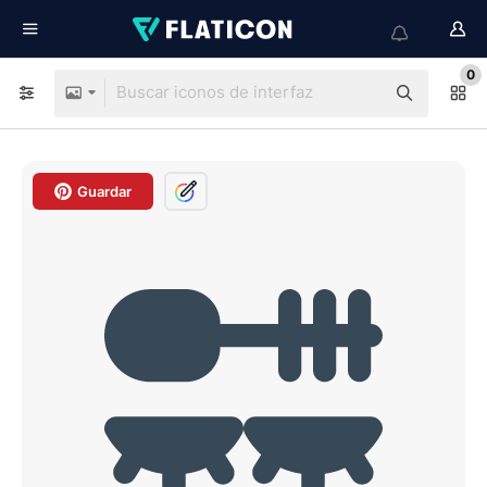
0
Guardar