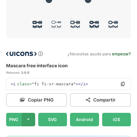
¿Necesitas ayuda para
empezar?
Mascara free interface icon
Released:
3.0.0
<i
class=
"fi fi-sr-mascara"
></i>
Copiar PNG
Compartir
PNG
SVG
Android
iOS