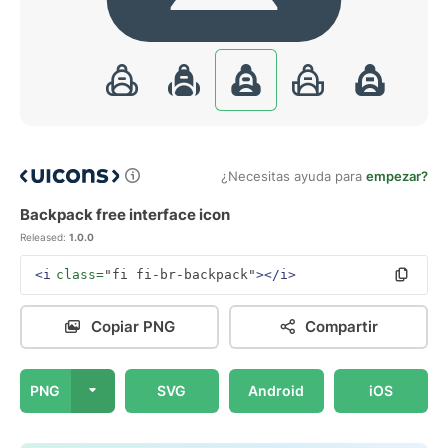
¿Necesitas ayuda para
empezar?
Backpack free interface icon
Released:
1.0.0
<i
class=
"fi fi-br-backpack"
></i>
Copiar PNG
Compartir
PNG
SVG
Android
iOS