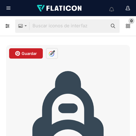
0
Guardar