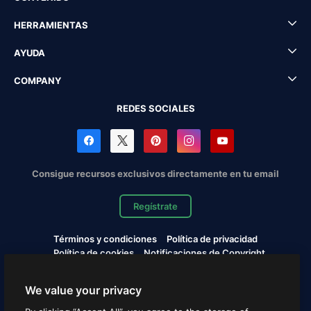
HERRAMIENTAS
AYUDA
COMPANY
REDES SOCIALES
Consigue recursos exclusivos directamente en tu email
Regístrate
Términos y condiciones
Política de privacidad
Política de cookies
Notificaciones de Copyright
Cookies settings
We value your privacy
Copyright © 2010-2026 Freepik Company S.L.U. Todos los