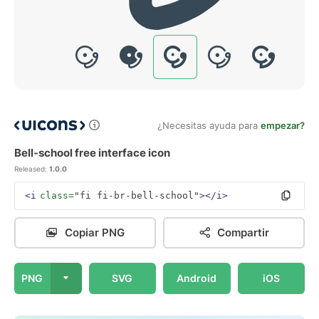
¿Necesitas ayuda para
empezar?
Bell-school free interface icon
Released:
1.0.0
<i
class=
"fi fi-br-bell-school"
></i>
Copiar PNG
Compartir
PNG
SVG
Android
iOS