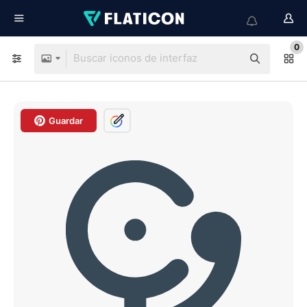
0
Guardar