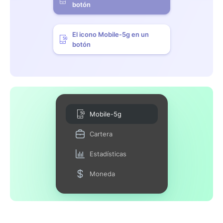
botón
El icono Mobile-5g en un
botón
Mobile-5g
Cartera
Estadísticas
Moneda