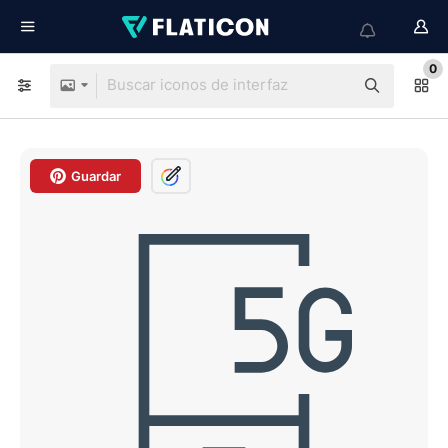
0
Guardar