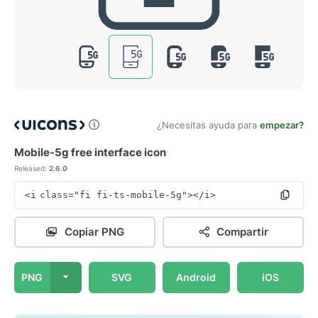
¿Necesitas ayuda para
empezar?
Mobile-5g free interface icon
Released:
2.6.0
<i
class=
"fi fi-ts-mobile-5g"
></i>
Copiar PNG
Compartir
PNG
SVG
Android
iOS