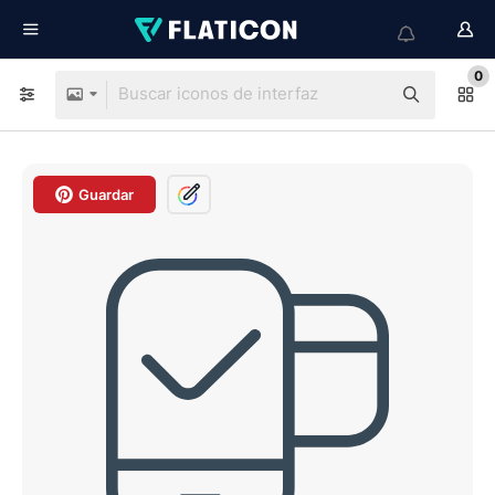
0
Guardar