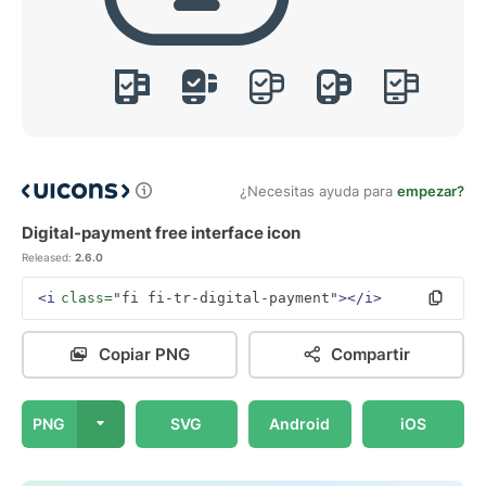
¿Necesitas ayuda para
empezar?
Digital-payment free interface icon
Released:
2.6.0
<i
class=
"fi fi-tr-digital-payment"
></i>
Copiar PNG
Compartir
PNG
SVG
Android
iOS