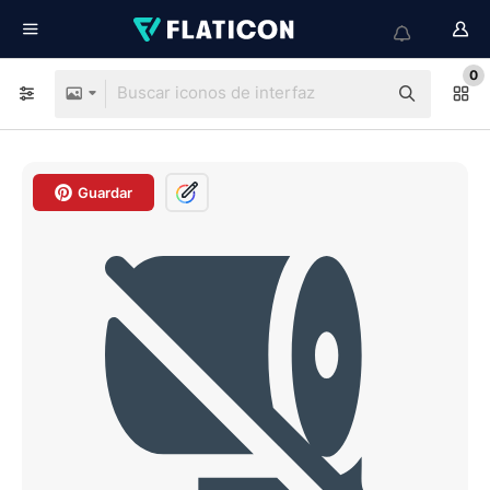
0
Guardar