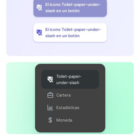
El icono Toilet-paper-under-
slash en un botón
El icono Toilet-paper-under-
slash en un botón
Toilet-paper-
under-slash
Cartera
Estadísticas
Moneda