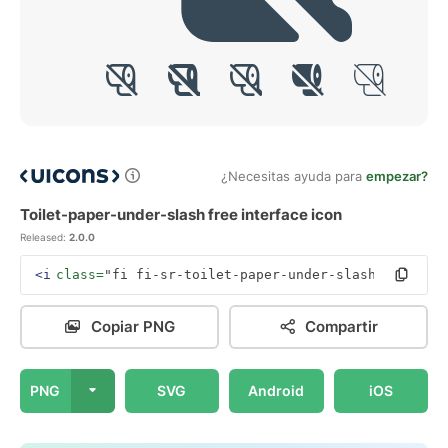
¿Necesitas ayuda para
empezar?
Toilet-paper-under-slash free interface icon
Released:
2.0.0
<i
class=
"fi fi-sr-toilet-paper-under-slash"
></i>
Copiar PNG
Compartir
PNG
SVG
Android
iOS