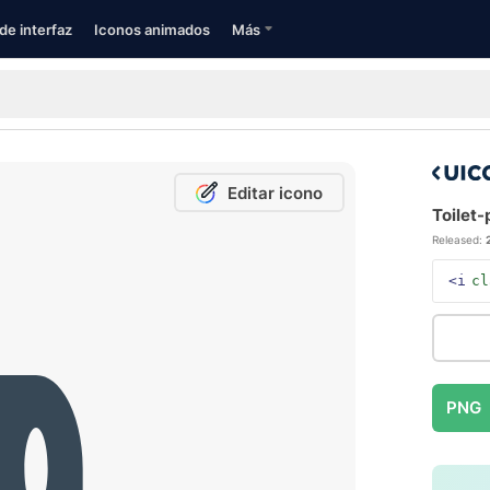
de interfaz
Iconos animados
Más
Editar icono
Toilet-
Released:
<i
cl
PNG