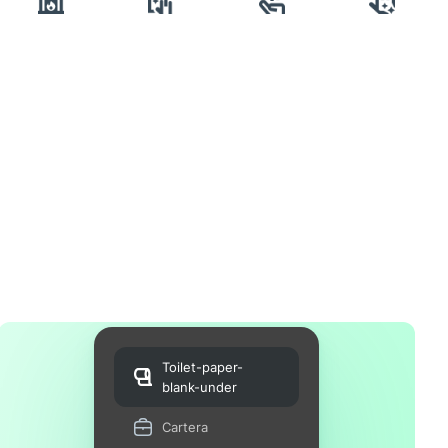
Toilet-paper-
blank-under
Cartera