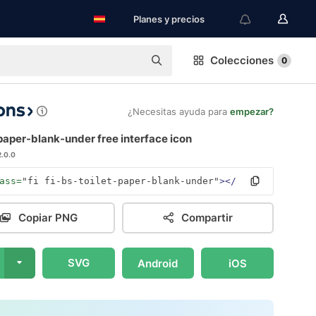
Planes y precios
Colecciones
0
¿Necesitas ayuda para
empezar?
paper-blank-under free interface icon
2.0.0
ass=
"fi fi-bs-toilet-paper-blank-under"
></i>
Copiar PNG
Compartir
SVG
Android
iOS