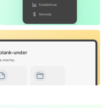
Estadísticas
Moneda
-blank-under
e interfaz.