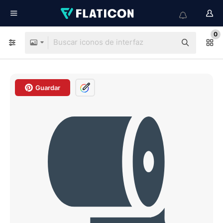
0
Guardar