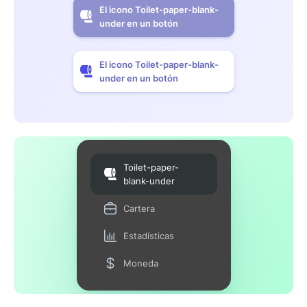
El icono Toilet-paper-blank-
under en un botón
El icono Toilet-paper-blank-
under en un botón
Toilet-paper-
blank-under
Cartera
Estadísticas
Moneda