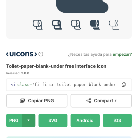
¿Necesitas ayuda para
empezar?
Toilet-paper-blank-under free interface icon
Released:
2.0.0
<i
class=
"fi fi-sr-toilet-paper-blank-under"
></i>
Copiar PNG
Compartir
PNG
SVG
Android
iOS