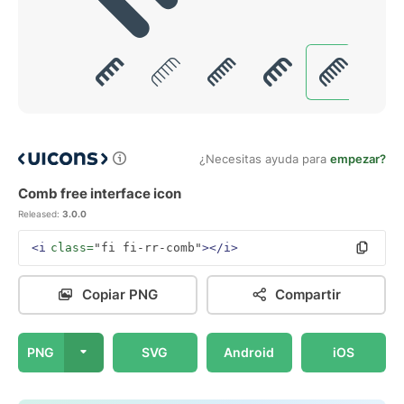
¿Necesitas ayuda para
empezar?
Comb free interface icon
Released:
3.0.0
<i
class=
"fi fi-rr-comb"
></i>
Copiar PNG
Compartir
PNG
SVG
Android
iOS