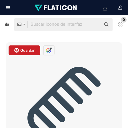
0
Guardar