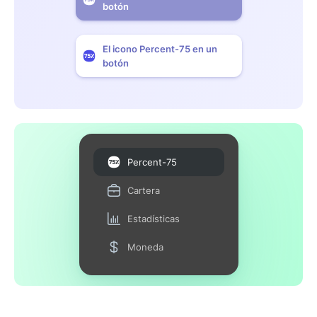
botón
El icono Percent-75 en un
botón
Percent-75
Cartera
Estadísticas
Moneda