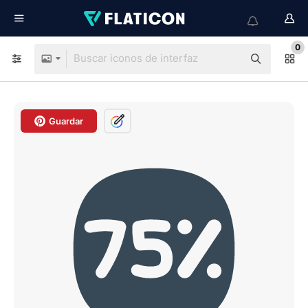
0
Guardar