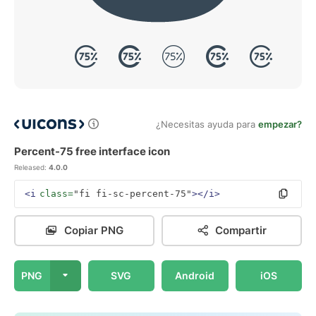
¿Necesitas ayuda para
empezar?
Percent-75 free interface icon
Released:
4.0.0
<i
class=
"fi fi-sc-percent-75"
></i>
Copiar PNG
Compartir
PNG
SVG
Android
iOS