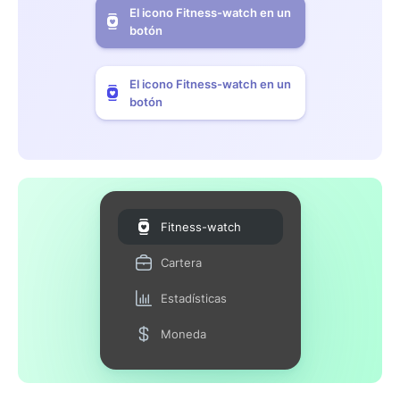
El icono Fitness-watch en un
botón
El icono Fitness-watch en un
botón
Fitness-watch
Cartera
Estadísticas
Moneda