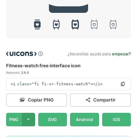
¿Necesitas ayuda para
empezar?
Fitness-watch free interface icon
Released:
2.6.0
<i
class=
"fi fi-sr-fitness-watch"
></i>
Copiar PNG
Compartir
PNG
SVG
Android
iOS