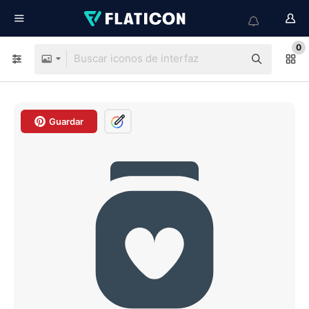
0
Guardar