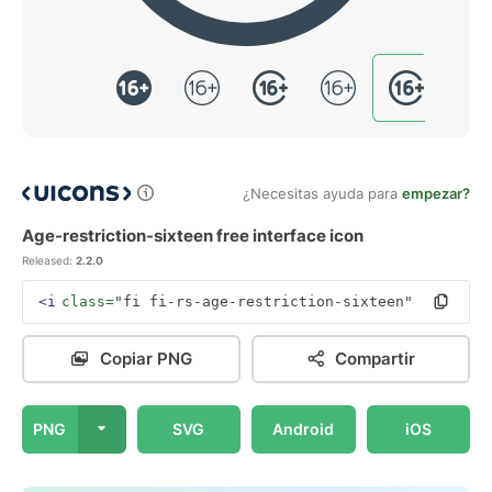
¿Necesitas ayuda para
empezar?
Age-restriction-sixteen free interface icon
Released:
2.2.0
<i
class=
"fi fi-rs-age-restriction-sixteen"
></i>
Copiar PNG
Compartir
PNG
SVG
Android
iOS