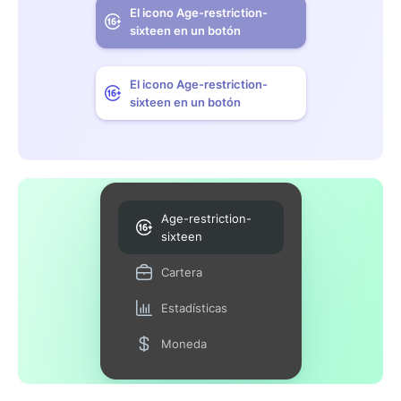
El icono Age-restriction-
sixteen en un botón
El icono Age-restriction-
sixteen en un botón
Age-restriction-
sixteen
Cartera
Estadísticas
Moneda