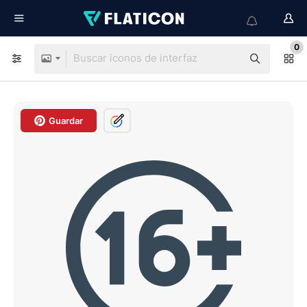
0
Guardar