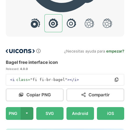
¿Necesitas ayuda para
empezar?
Bagel free interface icon
Released:
4.0.0
<i
class=
"fi fi-br-bagel"
></i>
Copiar PNG
Compartir
PNG
SVG
Android
iOS