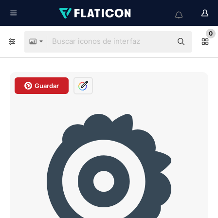
0
Guardar