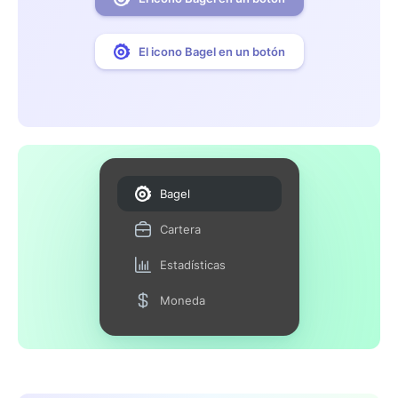
El icono Bagel en un botón
Bagel
Cartera
Estadísticas
Moneda