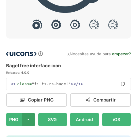
¿Necesitas ayuda para
empezar?
Bagel free interface icon
Released:
4.0.0
<i
class=
"fi fi-rs-bagel"
></i>
Copiar PNG
Compartir
PNG
SVG
Android
iOS