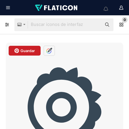
0
Guardar