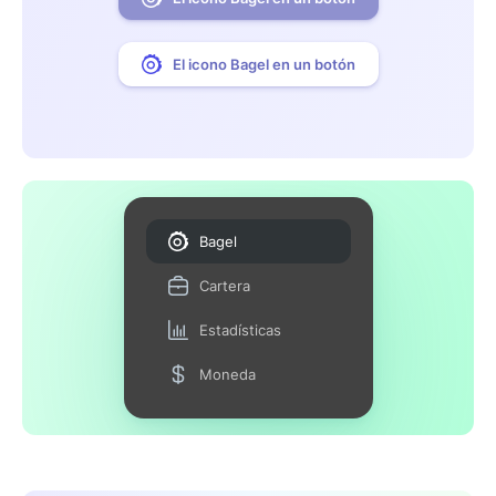
El icono Bagel en un botón
Bagel
Cartera
Estadísticas
Moneda