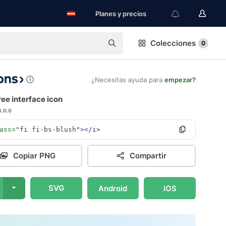
Planes y precios
Colecciones
0
¿Necesitas ayuda para
empezar?
ree interface icon
3.0.0
ass=
"fi fi-bs-blush"
></i>
Copiar PNG
Compartir
SVG
Android
iOS