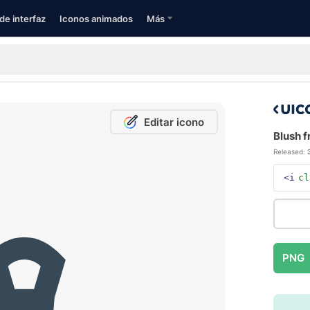
de interfaz
Iconos animados
Más
Editar icono
Blush f
Released:
<i
cl
PNG