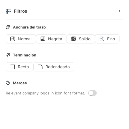
Filtros
0
Anchura del trazo
Normal
Negrita
Sólido
Fino
Iconos
Stickers
Iconos animados
Iconos de interfaz
Terminación
Recto
Redondeado
12
Iconos de interfaz de
Sonrojo
Marcas
Relevant company logos in icon font format.