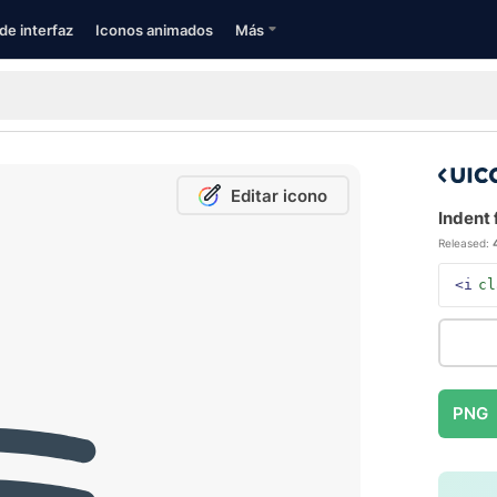
de interfaz
Iconos animados
Más
Editar icono
Indent 
Released:
<i
cl
PNG