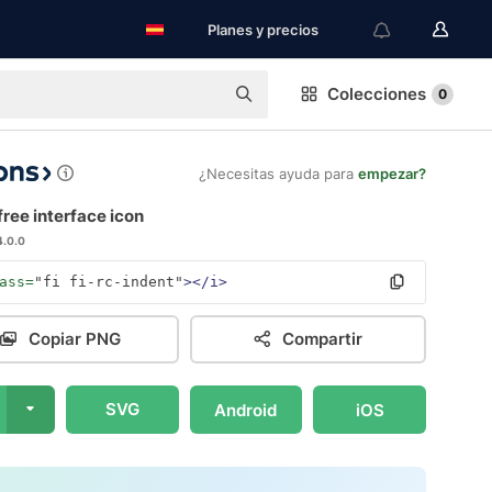
Planes y precios
Colecciones
0
¿Necesitas ayuda para
empezar?
free interface icon
4.0.0
ass=
"fi fi-rc-indent"
></i>
Copiar PNG
Compartir
SVG
Android
iOS