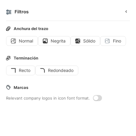
Filtros
0
Anchura del trazo
Normal
Negrita
Sólido
Fino
Iconos
Iconos animados
Iconos de interfaz
Terminación
Recto
Redondeado
32
Iconos de interfaz de
Texto-
Marcas
alineado
Relevant company logos in icon font format.