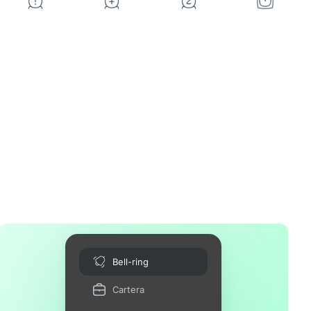
Bell-ring
Cartera