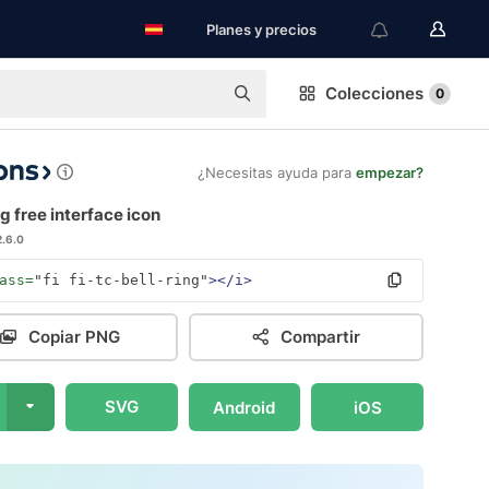
Planes y precios
Colecciones
0
¿Necesitas ayuda para
empezar?
ng free interface icon
2.6.0
ass=
"fi fi-tc-bell-ring"
></i>
Copiar PNG
Compartir
SVG
Android
iOS