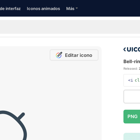
de interfaz
Iconos animados
Más
Editar icono
Bell-ri
Released:
<i
cl
PNG