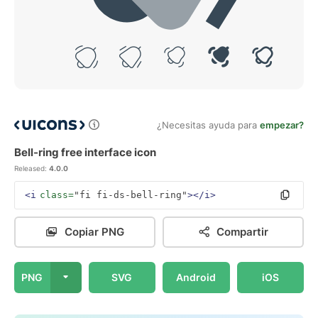
¿Necesitas ayuda para
empezar?
Bell-ring free interface icon
Released:
4.0.0
<i
class=
"fi fi-ds-bell-ring"
></i>
Copiar PNG
Compartir
PNG
SVG
Android
iOS