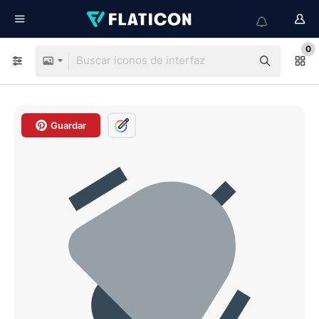
0
Guardar