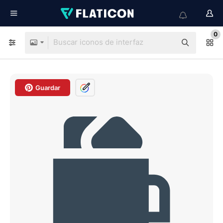
0
Guardar