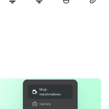
Mug-
marshmallows
Cartera