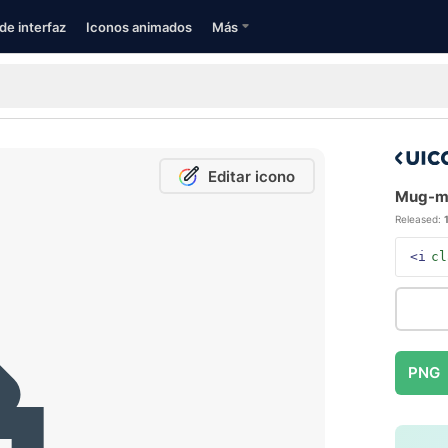
de interfaz
Iconos animados
Más
Editar icono
Mug-ma
Released:
<i
cl
PNG