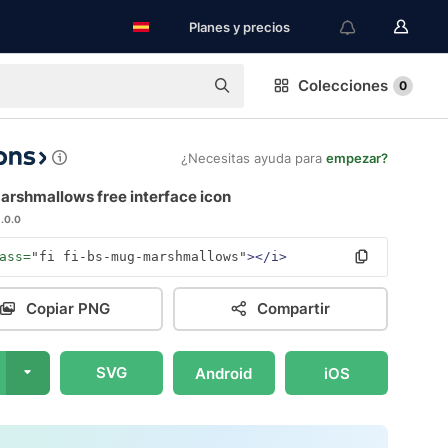
Planes y precios
Colecciones
0
¿Necesitas ayuda para
empezar?
rshmallows free interface icon
1.0.0
ass=
"fi fi-bs-mug-marshmallows"
></i>
Copiar PNG
Compartir
SVG
Android
iOS