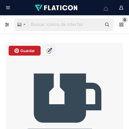
0
Guardar