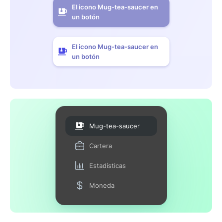
El icono Mug-tea-saucer en
un botón
El icono Mug-tea-saucer en
un botón
Mug-tea-saucer
Cartera
Estadísticas
Moneda