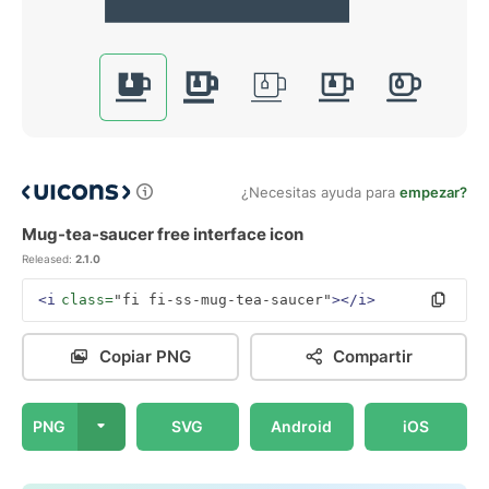
¿Necesitas ayuda para
empezar?
Mug-tea-saucer free interface icon
Released:
2.1.0
<i
class=
"fi fi-ss-mug-tea-saucer"
></i>
Copiar PNG
Compartir
PNG
SVG
Android
iOS