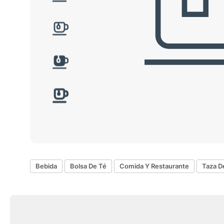
Bebida
Bolsa De Té
Comida Y Restaurante
Taza De