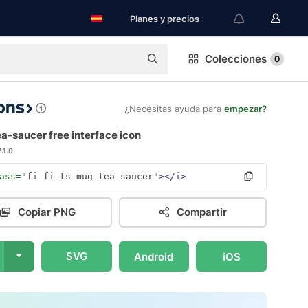
Planes y precios
Colecciones
0
¿Necesitas ayuda para
empezar?
a-saucer free interface icon
2.1.0
ass=
"fi fi-ts-mug-tea-saucer"
></i>
Copiar PNG
Compartir
SVG
Android
iOS