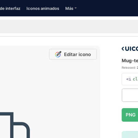
de interfaz
Iconos animados
Más
Editar icono
Mug-te
Released:
<i
cl
PNG