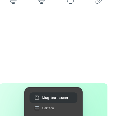
Mug-tea-saucer
Cartera