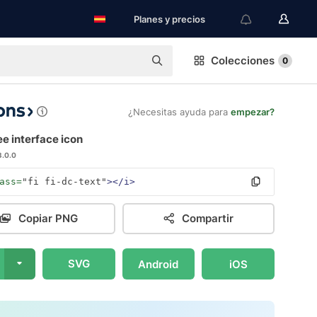
Planes y precios
Colecciones
0
¿Necesitas ayuda para
empezar?
ee interface icon
3.0.0
ass=
"fi fi-dc-text"
></i>
Copiar PNG
Compartir
SVG
Android
iOS