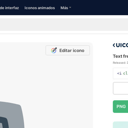
de interfaz
Iconos animados
Más
Editar icono
Text fr
Released:
<i
cl
PNG