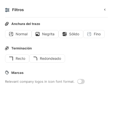
Filtros
0
Anchura del trazo
Normal
Negrita
Sólido
Fino
Iconos
Iconos animados
Iconos de interfaz
Terminación
Recto
Redondeado
46
Iconos de interfaz de
Cambiar-el-
Marcas
tamano
Relevant company logos in icon font format.