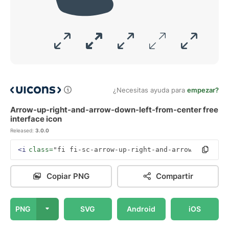
¿Necesitas ayuda para
empezar?
Arrow-up-right-and-arrow-down-left-from-center free
interface icon
Released:
3.0.0
<i
class=
"fi fi-sc-arrow-up-right-and-arrow-down-lef
Copiar PNG
Compartir
PNG
SVG
Android
iOS