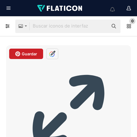
0
Guardar