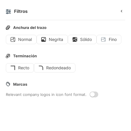
Filtros
0
Anchura del trazo
Normal
Negrita
Sólido
Fino
Iconos
Iconos animados
Iconos de interfaz
Terminación
Recto
Redondeado
26
Iconos de interfaz de
Maximizar
Marcas
Relevant company logos in icon font format.