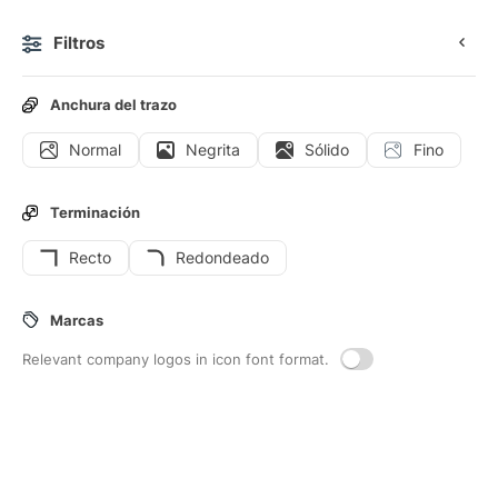
Filtros
0
Anchura del trazo
Normal
Negrita
Sólido
Fino
Iconos
Stickers
Iconos animados
Iconos de interfaz
Terminación
Recto
Redondeado
88
Iconos de interfaz de
Nota-musical
Marcas
Relevant company logos in icon font format.