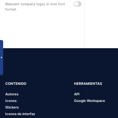
Relevant company logos in icon font
format.
CONTENIDO
HERRAMIENTAS
Autores
API
Iconos
Google Workspace
Stickers
Iconos de interfaz