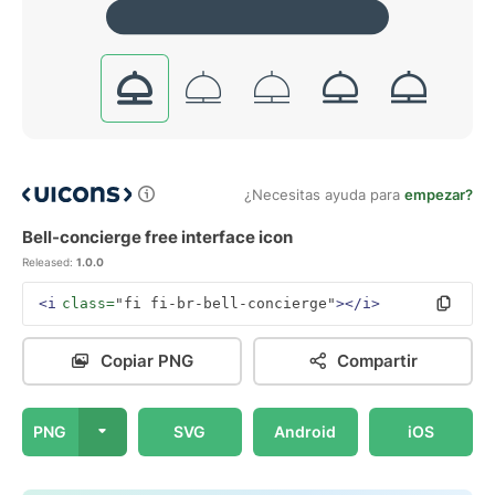
¿Necesitas ayuda para
empezar?
Bell-concierge free interface icon
Released:
1.0.0
<i
class=
"fi fi-br-bell-concierge"
></i>
Copiar PNG
Compartir
PNG
SVG
Android
iOS