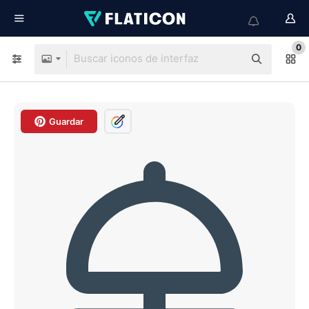
0
Guardar