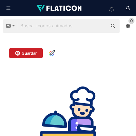
0
Guardar