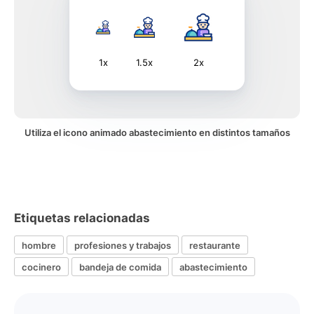
1x
1.5x
2x
Utiliza el icono animado abastecimiento en distintos tamaños
Etiquetas relacionadas
hombre
profesiones y trabajos
restaurante
cocinero
bandeja de comida
abastecimiento