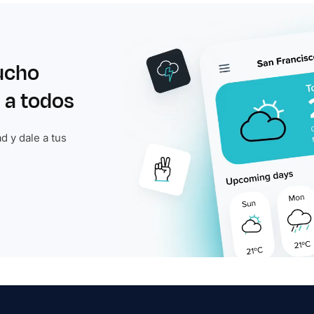
ucho
 a todos
d y dale a tus