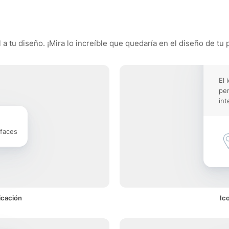
a tu diseño. ¡Mira lo increíble que quedaría en el diseño de tu 
El 
pe
int
rfaces
icación
Ic