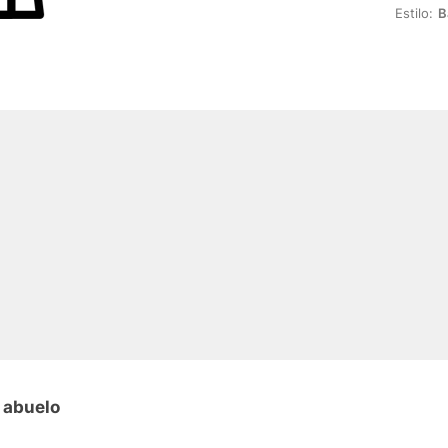
Estilo:
B
 abuelo