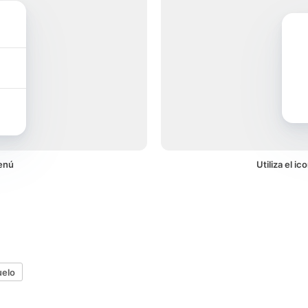
enú
Utiliza el i
uelo