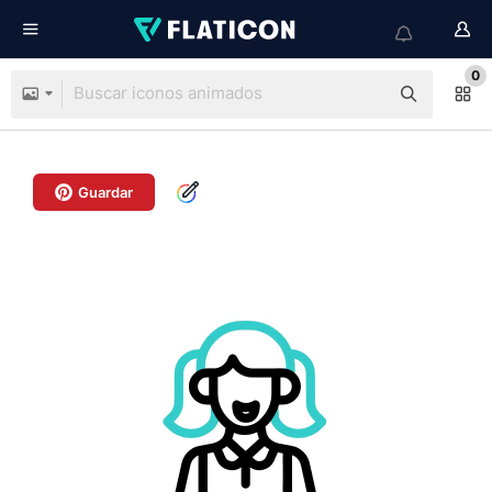
0
Guardar