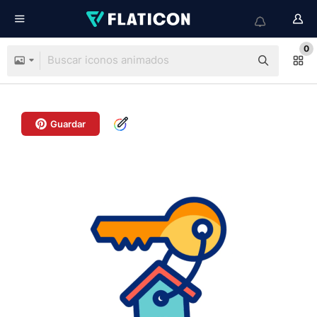
0
Guardar