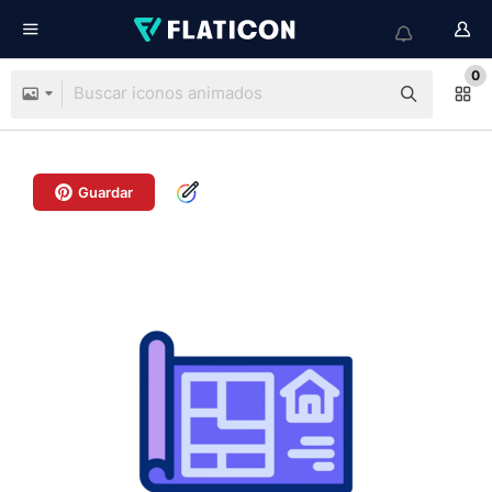
0
Guardar