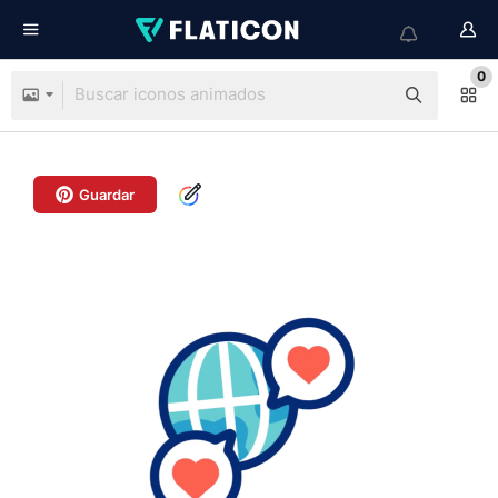
0
Guardar