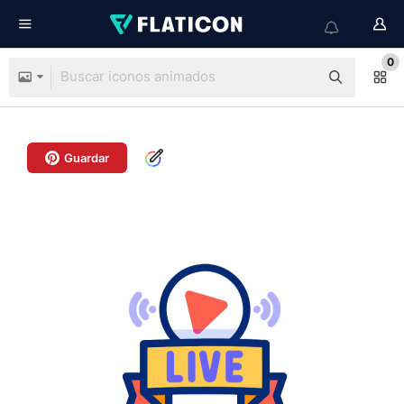
0
Guardar