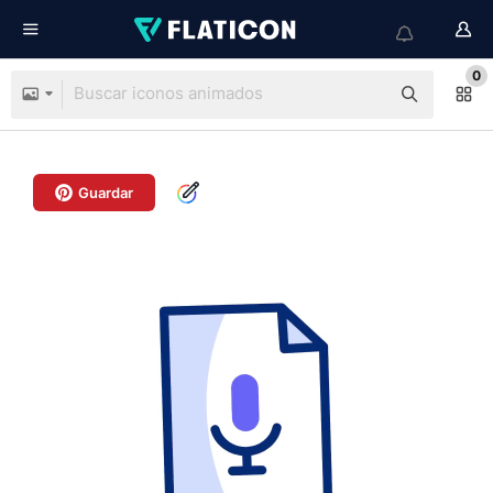
0
Guardar