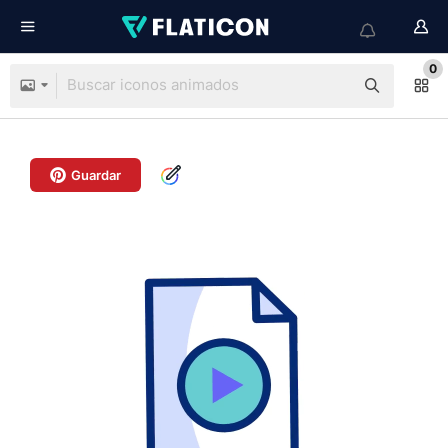
0
Guardar