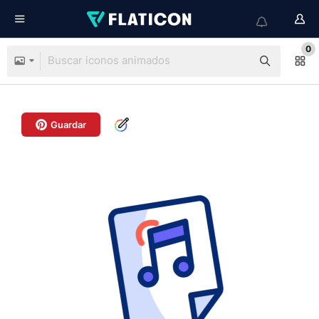
0
Guardar