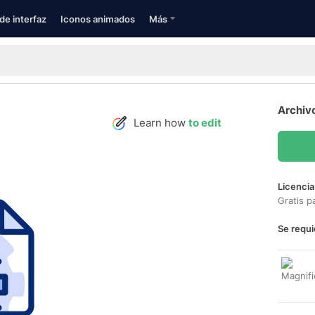
de interfaz
Iconos animados
Más
Archiv
Learn how
to edit
Licencia
Gratis p
Se requi