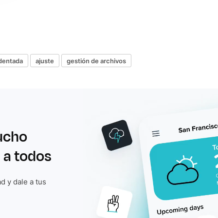
dentada
ajuste
gestión de archivos
ucho
 a todos
d y dale a tus