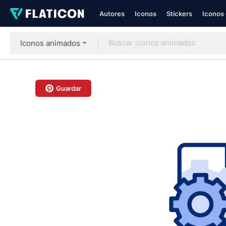
Autores
Iconos
Stickers
Iconos 
Iconos animados
Guardar