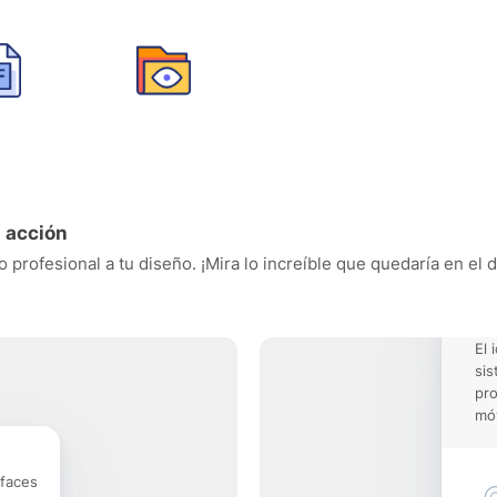
 acción
 profesional a tu diseño. ¡Mira lo increíble que quedaría en el 
El 
sis
pro
móv
rfaces