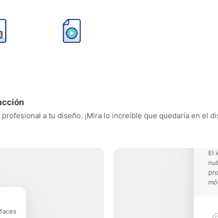
acción
profesional a tu diseño. ¡Mira lo increíble que quedaría en el d
El 
nu
pro
móv
rfaces