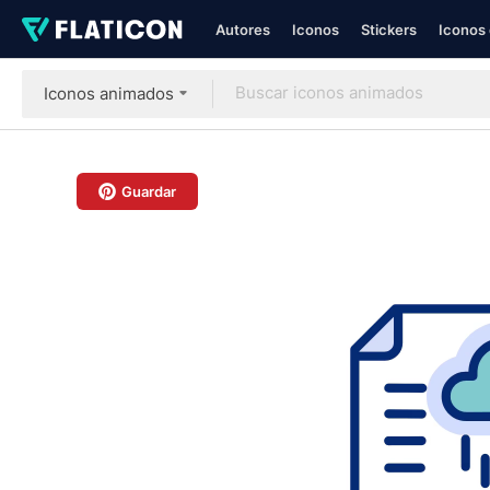
Autores
Iconos
Stickers
Iconos 
Iconos animados
Guardar