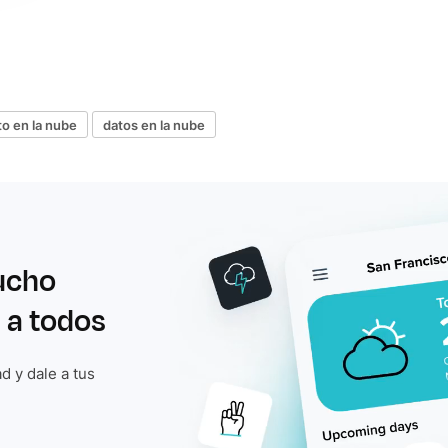
o en la nube
datos en la nube
ucho
 a todos
d y dale a tus