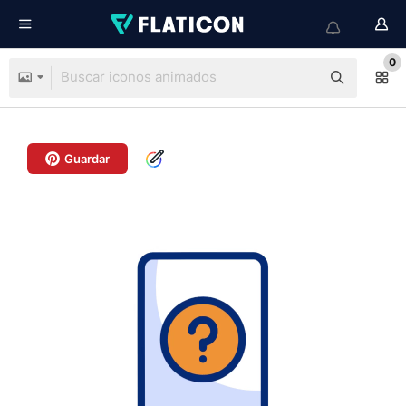
0
Guardar