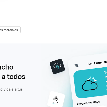
es marciales
ucho
 a todos
d y dale a tus