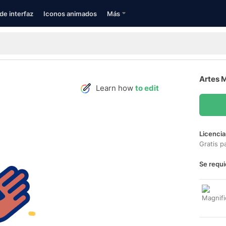
de interfaz
Iconos animados
Más
Artes M
Learn how
to edit
Licencia
Gratis p
Se requi