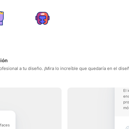
ción
fesional a tu diseño. ¡Mira lo increíble que quedaría en el dise
El 
enc
pro
móv
rfaces