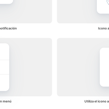
otificación
Icono 
un menú
Utiliza el icono