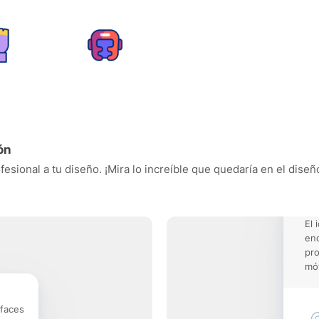
ón
sional a tu diseño. ¡Mira lo increíble que quedaría en el diseñ
El 
enc
pro
móv
rfaces