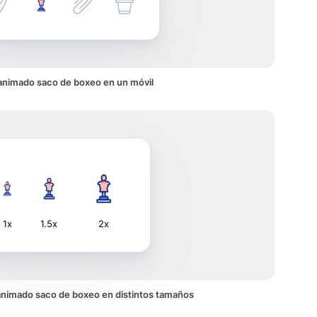
animado saco de boxeo en un móvil
1x
1.5x
2x
o animado saco de boxeo en distintos tamaños