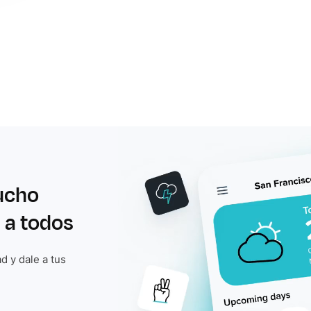
ucho
 a todos
d y dale a tus