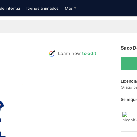
de interfaz
Iconos animados
Más
Saco D
Learn how
to edit
Licencia
Gratis p
Se requi