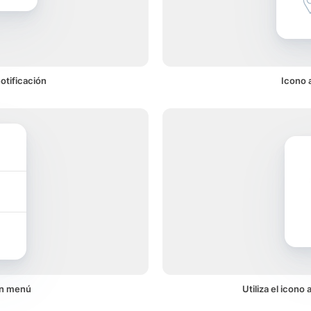
otificación
Icono 
un menú
Utiliza el icon