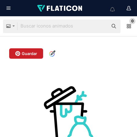
0
Guardar