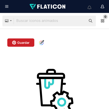
0
Guardar