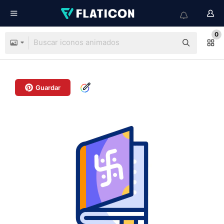
0
Guardar